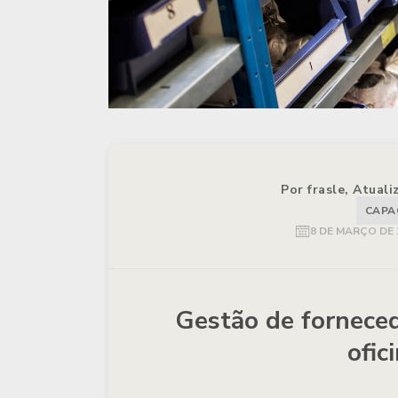
Por frasle, Atual
CAPA
8 DE MARÇO DE 
Gestão de forneced
ofic