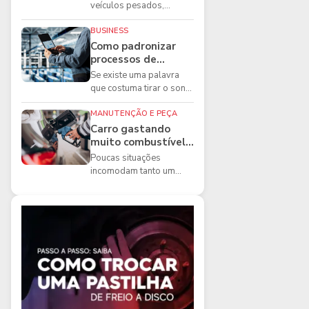
boas práticas que
veículos pesados,
todo mecânico
existem ferramentas que
precisa conhecer
fazem diferença direta na
BUSINESS
segurança e na ...
Como padronizar
processos de
manutenção de
Se existe uma palavra
frota na oficina
que costuma tirar o sono
dos gestores de
manutenção, ela é a
MANUTENÇÃO E PEÇA
imprevisibilidade...
Carro gastando
muito combustível:
5 motivos que
Poucas situações
podem aumentar o
incomodam tanto um
consumo
motorista quanto
perceber que o
combustível está
acabando mais r...