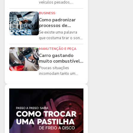
boas práticas que
veículos pesados,
todo mecânico
existem ferramentas que
precisa conhecer
fazem diferença direta na
BUSINESS
segurança e na ...
Como padronizar
processos de
manutenção de
Se existe uma palavra
frota na oficina
que costuma tirar o sono
dos gestores de
manutenção, ela é a
MANUTENÇÃO E PEÇA
imprevisibilidade...
Carro gastando
muito combustível:
5 motivos que
Poucas situações
podem aumentar o
incomodam tanto um
consumo
motorista quanto
perceber que o
combustível está
acabando mais r...