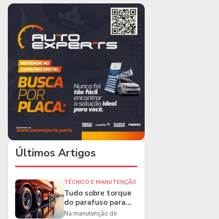
Últimos Artigos
TÉCNICO E MANUTENÇÃO
Tudo sobre torque
do parafuso para
caminhões e as
Na manutenção de