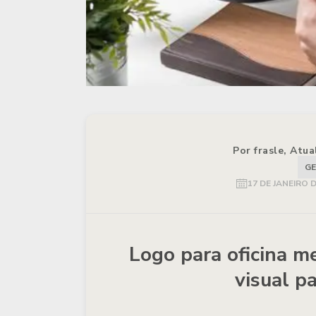
Por frasle, Atu
GE
17 DE JANEIRO 
Logo para oficina me
visual p