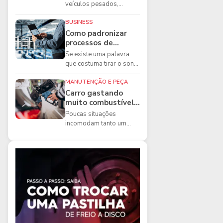
boas práticas que
veículos pesados,
todo mecânico
existem ferramentas que
precisa conhecer
fazem diferença direta na
BUSINESS
segurança e na ...
Como padronizar
processos de
manutenção de
Se existe uma palavra
frota na oficina
que costuma tirar o sono
dos gestores de
manutenção, ela é a
MANUTENÇÃO E PEÇA
imprevisibilidade...
Carro gastando
muito combustível:
5 motivos que
Poucas situações
podem aumentar o
incomodam tanto um
consumo
motorista quanto
perceber que o
combustível está
acabando mais r...