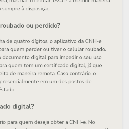
ira, mas não o celular, essa é a melhor maneira
 sempre à disposição.
r roubado ou perdido?
a de quatro dígitos, o aplicativo da CNH-e
para quem perder ou tiver o celular roubado.
o documento digital para impedir o seu uso
para quem tem um certificado digital, já que
feita de maneira remota. Caso contrário, o
o presencialmente em um dos postos do
Estado.
ado digital?
tório para quem deseja obter a CNH-e. No