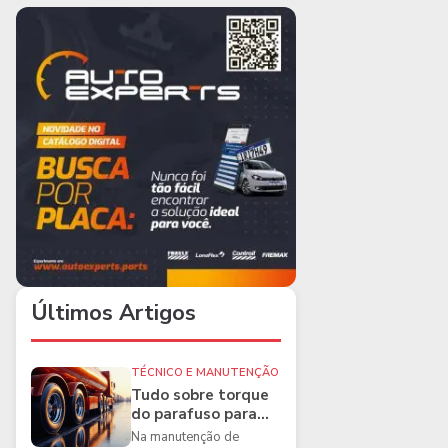
Últimos Artigos
TÉCNICO E MANUTENÇÃO
Tudo sobre torque
do parafuso para
caminhões e as
Na manutenção de