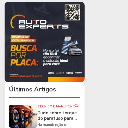
Últimos Artigos
TÉCNICO E MANUTENÇÃO
Tudo sobre torque
do parafuso para
caminhões e as
Na manutenção de