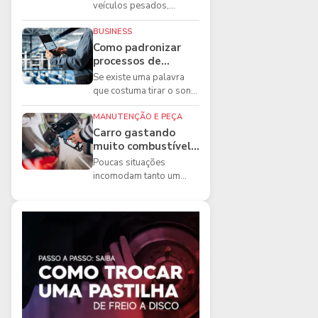
boas práticas que
veículos pesados,
todo mecânico
existem ferramentas que
precisa conhecer
fazem diferença direta na
BUSINESS
segurança e na ...
Como padronizar
processos de
manutenção de
Se existe uma palavra
frota na oficina
que costuma tirar o sono
dos gestores de
manutenção, ela é a
MANUTENÇÃO E PEÇA
imprevisibilidade...
Carro gastando
muito combustível:
5 motivos que
Poucas situações
podem aumentar o
incomodam tanto um
consumo
motorista quanto
perceber que o
combustível está
acabando mais r...