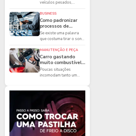
boas práticas que
veículos pesados,
todo mecânico
existem ferramentas que
precisa conhecer
fazem diferença direta na
BUSINESS
segurança e na ...
Como padronizar
processos de
manutenção de
Se existe uma palavra
frota na oficina
que costuma tirar o sono
dos gestores de
manutenção, ela é a
MANUTENÇÃO E PEÇA
imprevisibilidade...
Carro gastando
muito combustível:
5 motivos que
Poucas situações
podem aumentar o
incomodam tanto um
consumo
motorista quanto
perceber que o
combustível está
acabando mais r...