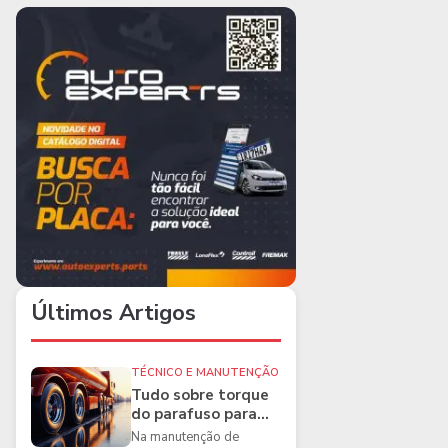
Últimos Artigos
TÉCNICO E MANUTENÇÃO
Tudo sobre torque
do parafuso para
caminhões e as
Na manutenção de