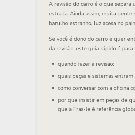
A
revisão do carro
é o que separa 
estrada. Ainda assim, muita gente 
barulho estranho, luz acesa no pain
Se você é dono do carro e quer e
da revisão
, este guia rápido é para 
quando fazer a revisão;
quais
peças e sistemas
entram n
como conversar com a oficina c
por que insistir em
peças de q
que a
Fras-le
é referência globa