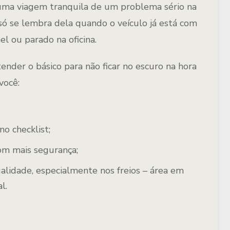
uma viagem tranquila de um problema sério na
só se lembra dela quando o veículo já está com
el ou parado na oficina.
ntender
o básico para não ficar no escuro na hora
você:
o checklist;
om mais segurança;
ualidade
, especialmente nos freios – área em
l.