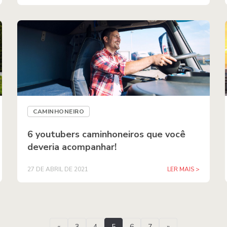
CAMINHONEIRO
6 youtubers caminhoneiros que você
deveria acompanhar!
27 DE ABRIL DE 2021
LER MAIS >
«
3
4
5
6
7
»