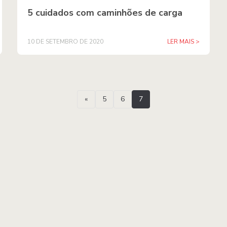
5 cuidados com caminhões de carga
10 DE SETEMBRO DE 2020
LER MAIS >
«
5
6
7