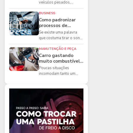
boas práticas que
veículos pesados,
todo mecânico
existem ferramentas que
precisa conhecer
fazem diferença direta na
BUSINESS
segurança e na ...
Como padronizar
processos de
manutenção de
Se existe uma palavra
frota na oficina
que costuma tirar o sono
dos gestores de
manutenção, ela é a
MANUTENÇÃO E PEÇA
imprevisibilidade...
Carro gastando
muito combustível:
5 motivos que
Poucas situações
podem aumentar o
incomodam tanto um
consumo
motorista quanto
perceber que o
combustível está
acabando mais r...