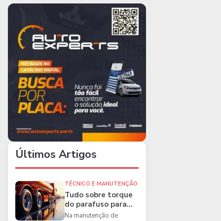
Últimos Artigos
TÉCNICO E MANUTENÇÃO
Tudo sobre torque
do parafuso para
caminhões e as
Na manutenção de