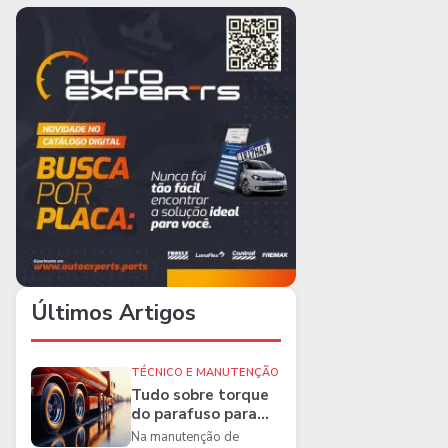
Últimos Artigos
TÉCNICO E MANUTENÇÃO
Tudo sobre torque
do parafuso para
caminhões e as
Na manutenção de