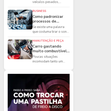
boas práticas que
veículos pesados,
todo mecânico
existem ferramentas que
precisa conhecer
fazem diferença direta na
BUSINESS
segurança e na ...
Como padronizar
processos de
manutenção de
Se existe uma palavra
frota na oficina
que costuma tirar o sono
dos gestores de
manutenção, ela é a
MANUTENÇÃO E PEÇA
imprevisibilidade...
Carro gastando
muito combustível:
5 motivos que
Poucas situações
podem aumentar o
incomodam tanto um
consumo
motorista quanto
perceber que o
combustível está
acabando mais r...