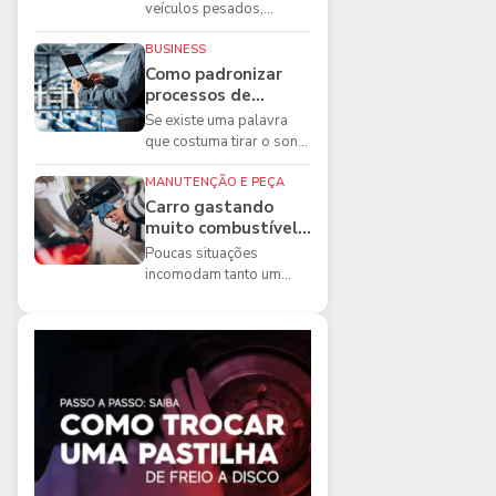
boas práticas que
veículos pesados,
todo mecânico
existem ferramentas que
precisa conhecer
fazem diferença direta na
BUSINESS
segurança e na ...
Como padronizar
processos de
manutenção de
Se existe uma palavra
frota na oficina
que costuma tirar o sono
dos gestores de
manutenção, ela é a
MANUTENÇÃO E PEÇA
imprevisibilidade...
Carro gastando
muito combustível:
5 motivos que
Poucas situações
podem aumentar o
incomodam tanto um
consumo
motorista quanto
perceber que o
combustível está
acabando mais r...