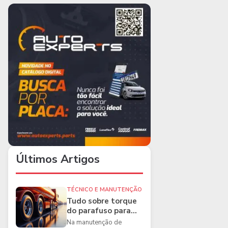
Últimos Artigos
TÉCNICO E MANUTENÇÃO
Tudo sobre torque
do parafuso para
caminhões e as
Na manutenção de