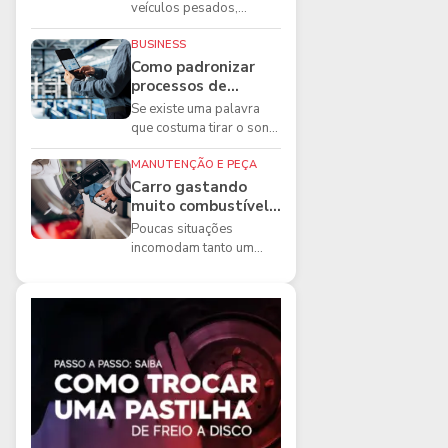
boas práticas que
veículos pesados,
todo mecânico
existem ferramentas que
precisa conhecer
fazem diferença direta na
BUSINESS
segurança e na ...
Como padronizar
processos de
manutenção de
Se existe uma palavra
frota na oficina
que costuma tirar o sono
dos gestores de
manutenção, ela é a
MANUTENÇÃO E PEÇA
imprevisibilidade...
Carro gastando
muito combustível:
5 motivos que
Poucas situações
podem aumentar o
incomodam tanto um
consumo
motorista quanto
perceber que o
combustível está
acabando mais r...