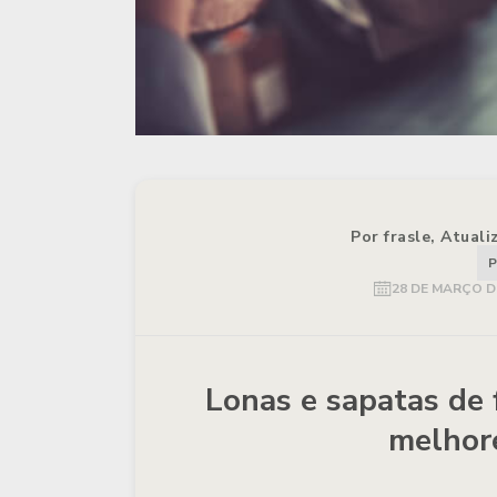
Por frasle, Atual
P
28 DE MARÇO D
Lonas e sapatas de f
melhor