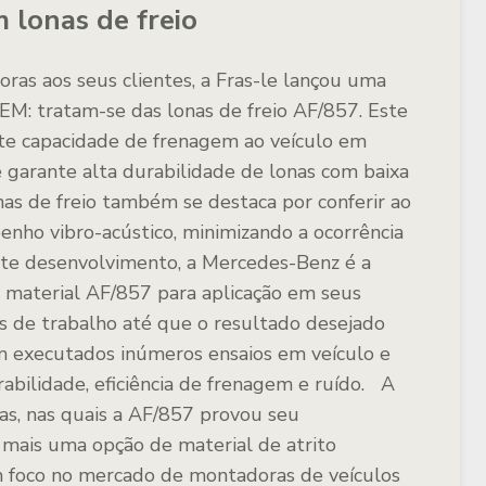
 lonas de freio
ras aos seus clientes, a Fras-le lançou uma
EM: tratam-se das
lonas de freio AF/857
. Este
te capacidade de frenagem ao veículo em
e garante alta durabilidade de lonas com baixa
nas de freio também se destaca por conferir ao
nho vibro-acústico, minimizando a ocorrência
ste desenvolvimento, a Mercedes-Benz é a
 material AF/857 para aplicação em seus
os de trabalho até que o resultado desejado
am executados inúmeros ensaios em veículo e
abilidade, eficiência de frenagem e ruído.
A
otas, nas quais a AF/857 provou seu
e mais uma opção de material de atrito
om foco no mercado de montadoras de veículos