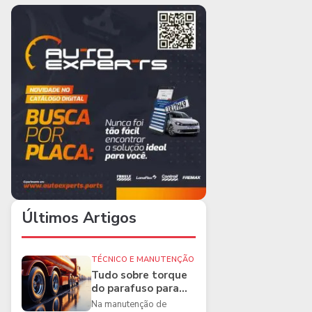
Últimos Artigos
TÉCNICO E MANUTENÇÃO
Tudo sobre torque
do parafuso para
caminhões e as
Na manutenção de