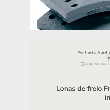
Por frasle, Atual
P
21 DE NOVEMBRO
Lonas de freio F
i