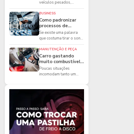
boas práticas que
veículos pesados,
todo mecânico
existem ferramentas que
precisa conhecer
fazem diferença direta na
BUSINESS
segurança e na ...
Como padronizar
processos de
manutenção de
Se existe uma palavra
frota na oficina
que costuma tirar o sono
dos gestores de
manutenção, ela é a
MANUTENÇÃO E PEÇA
imprevisibilidade...
Carro gastando
muito combustível:
5 motivos que
Poucas situações
podem aumentar o
incomodam tanto um
consumo
motorista quanto
perceber que o
combustível está
acabando mais r...