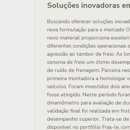
Soluções inovadoras em
Buscando oferecer soluções inovado
nova formulação para o mercado O
novo material proporciona excelen
diferentes condições operacionais 
agressão ao tambor de freio. As lo
sistema de freio um ótimo desempe
de ruído de frenagem. Parceira ne
primeira montadora a homologar o
veículos. Foram investidos dois an
fosse atingido. Neste período for
dinamômetro para avaliação de dur
validação final foi realizada em fr
desempenho superior
. Trata-se d
disponível no portfólio Fras-le, c