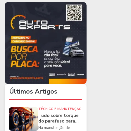
Últimos Artigos
TÉCNICO E MANUTENÇÃO
Tudo sobre torque
do parafuso para
caminhões e as
Na manutenção de