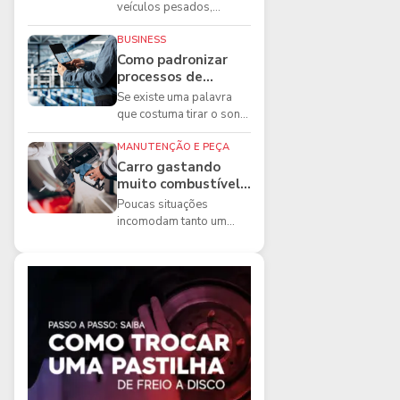
boas práticas que
veículos pesados,
todo mecânico
existem ferramentas que
precisa conhecer
fazem diferença direta na
BUSINESS
segurança e na ...
Como padronizar
processos de
manutenção de
Se existe uma palavra
frota na oficina
que costuma tirar o sono
dos gestores de
manutenção, ela é a
MANUTENÇÃO E PEÇA
imprevisibilidade...
Carro gastando
muito combustível:
5 motivos que
Poucas situações
podem aumentar o
incomodam tanto um
consumo
motorista quanto
perceber que o
combustível está
acabando mais r...