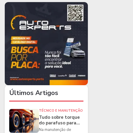
Últimos Artigos
TÉCNICO E MANUTENÇÃO
Tudo sobre torque
do parafuso para
caminhões e as
Na manutenção de