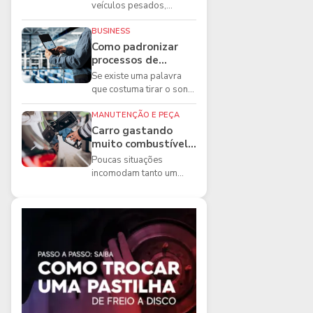
boas práticas que
veículos pesados,
todo mecânico
existem ferramentas que
precisa conhecer
fazem diferença direta na
BUSINESS
segurança e na ...
Como padronizar
processos de
manutenção de
Se existe uma palavra
frota na oficina
que costuma tirar o sono
dos gestores de
manutenção, ela é a
MANUTENÇÃO E PEÇA
imprevisibilidade...
Carro gastando
muito combustível:
5 motivos que
Poucas situações
podem aumentar o
incomodam tanto um
consumo
motorista quanto
perceber que o
combustível está
acabando mais r...