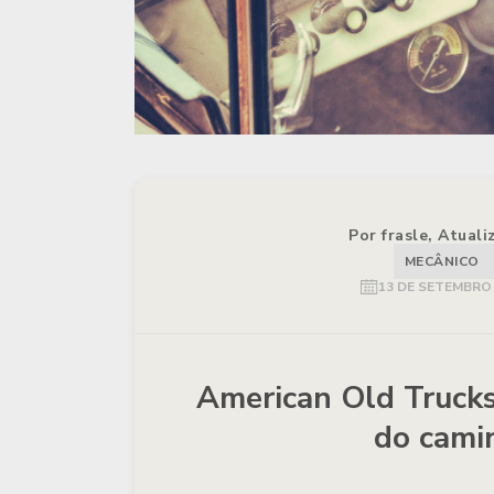
Por frasle, Atual
MECÂNICO
13 DE SETEMBRO 
American Old Trucks
do cami