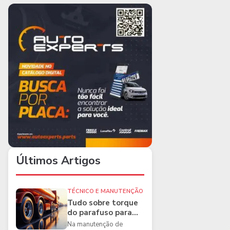
Últimos Artigos
TÉCNICO E MANUTENÇÃO
Tudo sobre torque
do parafuso para
caminhões e as
Na manutenção de