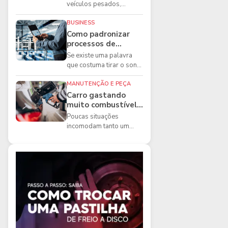
boas práticas que
veículos pesados,
todo mecânico
existem ferramentas que
precisa conhecer
fazem diferença direta na
BUSINESS
segurança e na ...
Como padronizar
processos de
manutenção de
Se existe uma palavra
frota na oficina
que costuma tirar o sono
dos gestores de
manutenção, ela é a
MANUTENÇÃO E PEÇA
imprevisibilidade...
Carro gastando
muito combustível:
5 motivos que
Poucas situações
podem aumentar o
incomodam tanto um
consumo
motorista quanto
perceber que o
combustível está
acabando mais r...