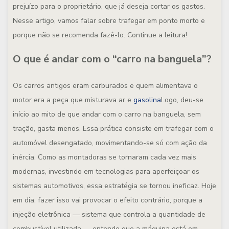
prejuízo para o proprietário, que já deseja cortar os gastos.
Nesse artigo, vamos falar sobre trafegar em ponto morto e
porque não se recomenda fazê-lo. Continue a leitura!
O que é andar com o “carro na banguela”?
Os carros antigos eram carburados e quem alimentava o
motor era a peça que misturava ar e
gasolina
Logo, deu-se
início ao mito de que andar com o carro na banguela, sem
tração, gasta menos. Essa prática consiste em trafegar com o
automóvel desengatado, movimentando-se só com ação da
inércia. Como as montadoras se tornaram cada vez mais
modernas, investindo em tecnologias para aperfeiçoar os
sistemas automotivos, essa estratégia se tornou ineficaz. Hoje
em dia, fazer isso vai provocar o efeito contrário, porque a
injeção eletrônica — sistema que controla a quantidade de
combustível utilizada — entende que a máquina está em