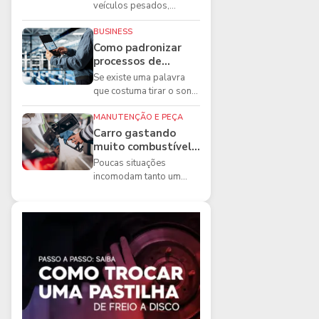
boas práticas que
veículos pesados,
todo mecânico
existem ferramentas que
precisa conhecer
fazem diferença direta na
BUSINESS
segurança e na ...
Como padronizar
processos de
manutenção de
Se existe uma palavra
frota na oficina
que costuma tirar o sono
dos gestores de
manutenção, ela é a
MANUTENÇÃO E PEÇA
imprevisibilidade...
Carro gastando
muito combustível:
5 motivos que
Poucas situações
podem aumentar o
incomodam tanto um
consumo
motorista quanto
perceber que o
combustível está
acabando mais r...