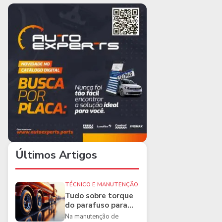
Últimos Artigos
TÉCNICO E MANUTENÇÃO
Tudo sobre torque
do parafuso para
caminhões e as
Na manutenção de