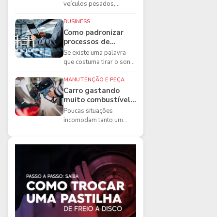
boas práticas que
veículos pesados,
todo mecânico
existem ferramentas que
precisa conhecer
fazem diferença direta na
BUSINESS
segurança e na ...
Como padronizar
processos de
manutenção de
Se existe uma palavra
frota na oficina
que costuma tirar o sono
dos gestores de
manutenção, ela é a
MANUTENÇÃO E PEÇA
imprevisibilidade...
Carro gastando
muito combustível:
5 motivos que
Poucas situações
podem aumentar o
incomodam tanto um
consumo
motorista quanto
perceber que o
combustível está
acabando mais r...