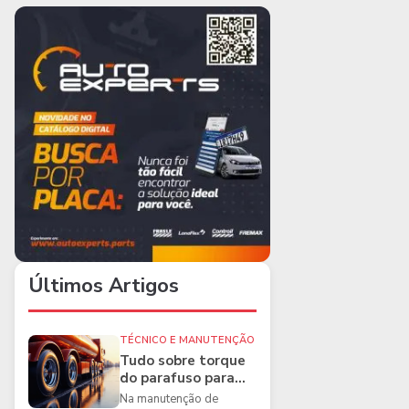
Últimos Artigos
TÉCNICO E MANUTENÇÃO
Tudo sobre torque
do parafuso para
caminhões e as
Na manutenção de