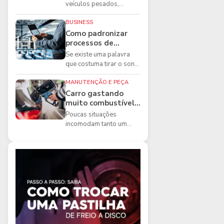
boas práticas que
veículos pesados,
todo mecânico
existem ferramentas que
precisa conhecer
fazem diferença direta na
BUSINESS
segurança e na ...
Como padronizar
processos de
manutenção de
Se existe uma palavra
frota na oficina
que costuma tirar o sono
dos gestores de
manutenção, ela é a
MANUTENÇÃO E PEÇA
imprevisibilidade...
Carro gastando
muito combustível:
5 motivos que
Poucas situações
podem aumentar o
incomodam tanto um
consumo
motorista quanto
perceber que o
combustível está
acabando mais r...