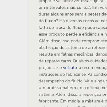
limpar e vai absorver essa sujeira
em intervalos mais curtos”.
Em veíc
durar alguns anos sem a necessida
do fluido?
Há diversos riscos ao ne
falta de troca do fluido pode caus
esse produto perde a eficiência e
Além disso, isso pode comprometer
obstrução do sistema de arrefeci
resulta em falhas mecânicas, dano
de reparos caros.
Quais os cuidados
prejudicar o
veículo
, a recomendaçã
instruções do fabricante.
As condiç
desempenho do fluido. Vale ainda d
um profissional em uma oficina mecâ
sistema.
Além disso, a reposição pr
fabricante. Em média, a mistura é