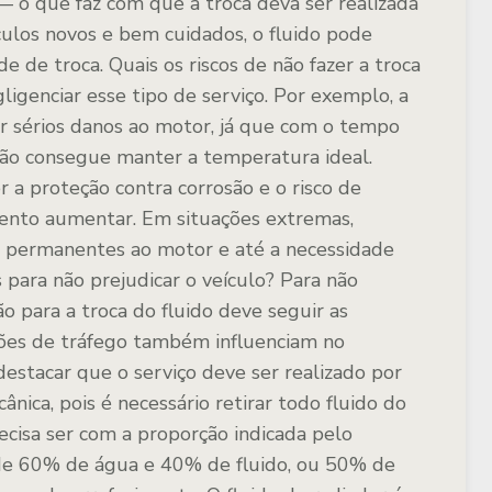
 — o que faz com que a troca deva ser realizada
ulos novos e bem cuidados, o fluido pode
de de troca.
Quais os riscos de não fazer a troca
gligenciar esse tipo de serviço. Por exemplo, a
ar sérios danos ao motor, já que com o tempo
 não consegue manter a temperatura ideal.
 a proteção contra corrosão e o risco de
mento aumentar. Em situações extremas,
s permanentes ao motor e até a necessidade
 para não prejudicar o veículo?
Para não
o para a troca do fluido deve seguir as
ões de tráfego também influenciam no
estacar que o serviço deve ser realizado por
nica, pois é necessário retirar todo fluido do
ecisa ser com a proporção indicada pelo
 de 60% de água e 40% de fluido, ou 50% de