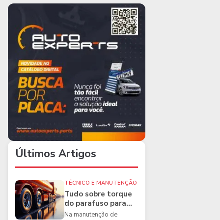
Últimos Artigos
TÉCNICO E MANUTENÇÃO
Tudo sobre torque
do parafuso para
caminhões e as
Na manutenção de