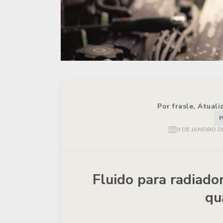
Por frasle, Atual
P
9 DE JANEIRO D
Fluido para radiador
qu