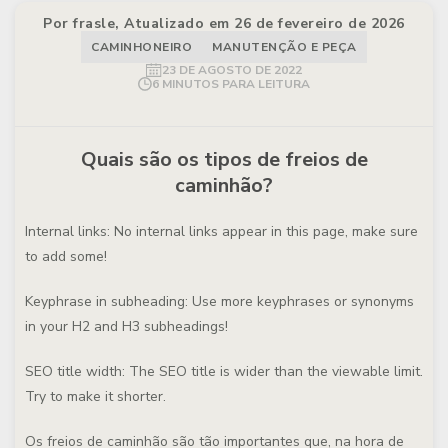
Por frasle, Atualizado em 26 de fevereiro de 2026
CAMINHONEIRO
MANUTENÇÃO E PEÇA
23 DE AGOSTO DE 2022
6 MINUTOS PARA LEITURA
Quais são os tipos de freios de
caminhão?
Internal links: No internal links appear in this page, make sure
to add some!
Keyphrase in subheading: Use more keyphrases or synonyms
in your H2 and H3 subheadings!
SEO title width: The SEO title is wider than the viewable limit.
Try to make it shorter.
Os freios de caminhão são tão importantes que, na hora de