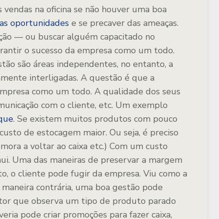
s vendas na oficina se não houver uma boa
 as oportunidades
e se precaver das ameaças.
unção — ou buscar alguém capacitado no
antir o sucesso da empresa como um todo.
tão são áreas independentes, no entanto, a
mente interligadas. A questão é que a
 empresa como um todo. A qualidade dos seus
comunicação com o cliente, etc. Um exemplo
que
. Se existem muitos produtos com pouco
custo de estocagem maior. Ou seja, é preciso
mora a voltar ao caixa etc.) Com um custo
ui. Uma das maneiras de preservar a margem
, o cliente pode fugir da empresa. Viu como a
e maneira contrária, uma boa gestão pode
tor que observa um tipo de produto parado
ria pode criar promoções para fazer caixa,