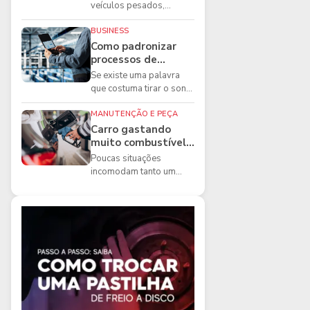
boas práticas que
veículos pesados,
todo mecânico
existem ferramentas que
precisa conhecer
fazem diferença direta na
BUSINESS
segurança e na ...
Como padronizar
processos de
manutenção de
Se existe uma palavra
frota na oficina
que costuma tirar o sono
dos gestores de
manutenção, ela é a
MANUTENÇÃO E PEÇA
imprevisibilidade...
Carro gastando
muito combustível:
5 motivos que
Poucas situações
podem aumentar o
incomodam tanto um
consumo
motorista quanto
perceber que o
combustível está
acabando mais r...