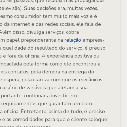
dores passivos, que recebiam as propagandas
levisão). Suas decisões era, muitas vezes,
e mesmo consumidor tem muito mais voz e é
 da internet e das redes sociais, ele fala de
Além disso, divulga serviços, cobra
 um papel preponderante na
relação
empresa-
a qualidade do resultado do serviço, é preciso
 e fora da oficina. A experiência positiva ou
impactada pela forma como ele encontrou a
 nos contatos, pela demora na entrega do
e espera, pela clareza com que os mecânicos
a série de variáveis que afetam a sua
 portanto, continuar a investir em
 em equipamentos que garantam um bom
a oficina. Entretanto, acima de tudo, é preciso
o e as comodidades para que o cliente coloque