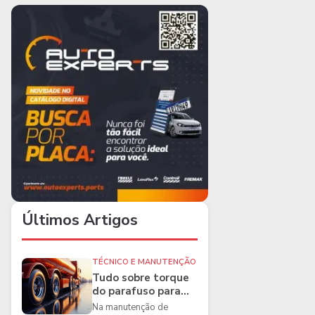
Últimos Artigos
TÉCNICO E MANUTENÇÃO
Tudo sobre torque
do parafuso para
caminhões e as
Na manutenção de