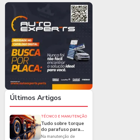
Últimos Artigos
TÉCNICO E MANUTENÇÃO
Tudo sobre torque
do parafuso para
caminhões e as
Na manutenção de