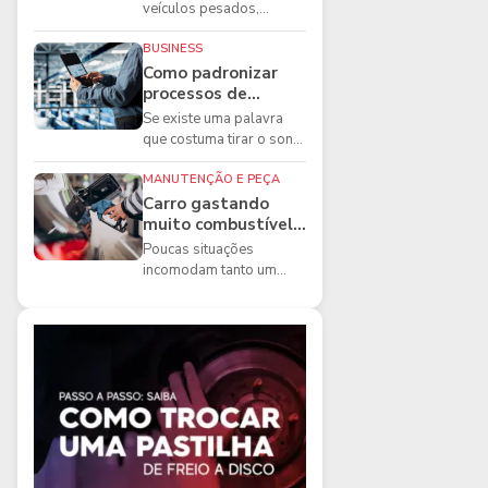
boas práticas que
veículos pesados,
todo mecânico
existem ferramentas que
precisa conhecer
fazem diferença direta na
BUSINESS
segurança e na ...
Como padronizar
processos de
manutenção de
Se existe uma palavra
frota na oficina
que costuma tirar o sono
dos gestores de
manutenção, ela é a
MANUTENÇÃO E PEÇA
imprevisibilidade...
Carro gastando
muito combustível:
5 motivos que
Poucas situações
podem aumentar o
incomodam tanto um
consumo
motorista quanto
perceber que o
combustível está
acabando mais r...