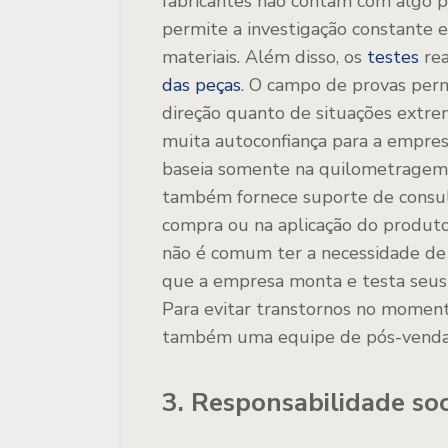
fabricantes não contam com algo par
permite a investigação constante
materiais. Além disso, os
testes
rea
das peças
. O campo de provas perm
direção quanto de situações extr
muita autoconfiança para a empresa
baseia somente na quilometragem 
também fornece suporte de consult
compra ou na aplicação do produt
não é comum ter a necessidade de 
que a empresa monta e testa seus 
Para evitar transtornos no moment
também uma equipe de pós-vendas 
3. Responsabilidade soc