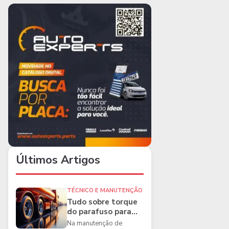
Últimos Artigos
TÉCNICO E MANUTENÇÃO
Tudo sobre torque
do parafuso para
caminhões e as
Na manutenção de