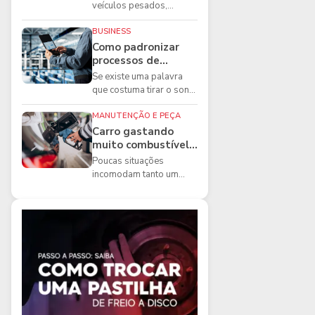
boas práticas que
veículos pesados,
todo mecânico
existem ferramentas que
precisa conhecer
fazem diferença direta na
BUSINESS
segurança e na ...
Como padronizar
processos de
manutenção de
Se existe uma palavra
frota na oficina
que costuma tirar o sono
dos gestores de
manutenção, ela é a
MANUTENÇÃO E PEÇA
imprevisibilidade...
Carro gastando
muito combustível:
5 motivos que
Poucas situações
podem aumentar o
incomodam tanto um
consumo
motorista quanto
perceber que o
combustível está
acabando mais r...