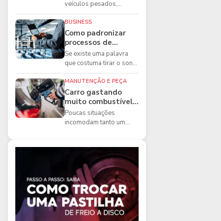
boas práticas que
veículos pesados,
todo mecânico
existem ferramentas que
precisa conhecer
fazem diferença direta na
BUSINESS
segurança e na ...
Como padronizar
processos de
manutenção de
Se existe uma palavra
frota na oficina
que costuma tirar o sono
dos gestores de
manutenção, ela é a
MANUTENÇÃO E PEÇA
imprevisibilidade...
Carro gastando
muito combustível:
5 motivos que
Poucas situações
podem aumentar o
incomodam tanto um
consumo
motorista quanto
perceber que o
combustível está
acabando mais r...