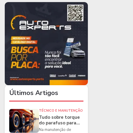
Últimos Artigos
TÉCNICO E MANUTENÇÃO
Tudo sobre torque
do parafuso para
caminhões e as
Na manutenção de