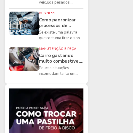
boas práticas que
veículos pesados,
todo mecânico
existem ferramentas que
precisa conhecer
fazem diferença direta na
BUSINESS
segurança e na ...
Como padronizar
processos de
manutenção de
Se existe uma palavra
frota na oficina
que costuma tirar o sono
dos gestores de
manutenção, ela é a
MANUTENÇÃO E PEÇA
imprevisibilidade...
Carro gastando
muito combustível:
5 motivos que
Poucas situações
podem aumentar o
incomodam tanto um
consumo
motorista quanto
perceber que o
combustível está
acabando mais r...