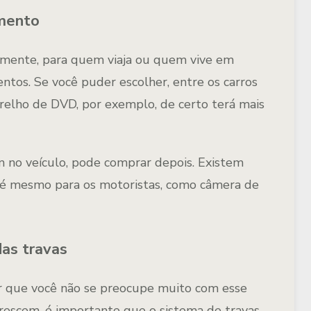
imento
almente, para quem viaja ou quem vive em
tos. Se você puder escolher, entre os carros
elho de DVD, por exemplo, de certo terá mais
 no veículo, pode comprar depois. Existem
até mesmo para os motoristas, como câmera de
das travas
r que você não se preocupe muito com esse
crescem, é importante que o sistema de travas