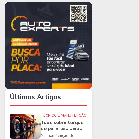
Últimos Artigos
TÉCNICO E MANUTENÇÃO
Tudo sobre torque
do parafuso para
caminhões e as
Na manutenção de