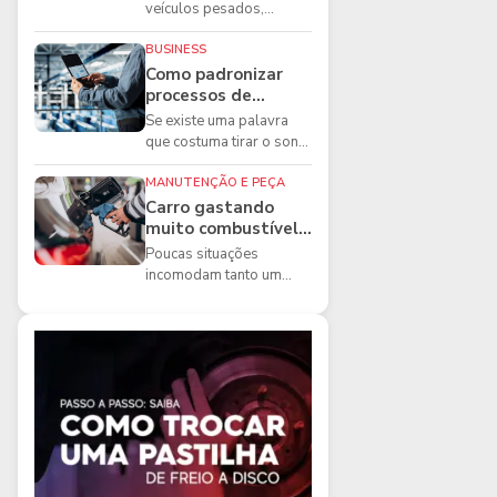
boas práticas que
veículos pesados,
todo mecânico
existem ferramentas que
precisa conhecer
fazem diferença direta na
BUSINESS
segurança e na ...
Como padronizar
processos de
manutenção de
Se existe uma palavra
frota na oficina
que costuma tirar o sono
dos gestores de
manutenção, ela é a
MANUTENÇÃO E PEÇA
imprevisibilidade...
Carro gastando
muito combustível:
5 motivos que
Poucas situações
podem aumentar o
incomodam tanto um
consumo
motorista quanto
perceber que o
combustível está
acabando mais r...