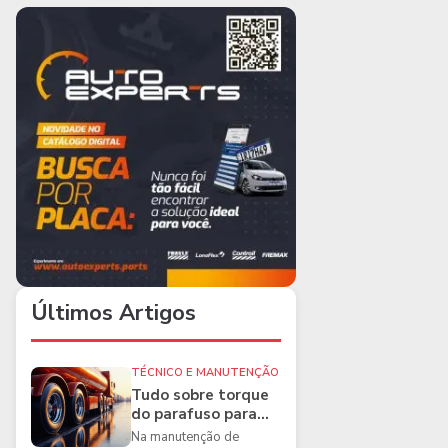
Últimos Artigos
TÉCNICO E MANUTENÇÃO
Tudo sobre torque
do parafuso para
caminhões e as
Na manutenção de