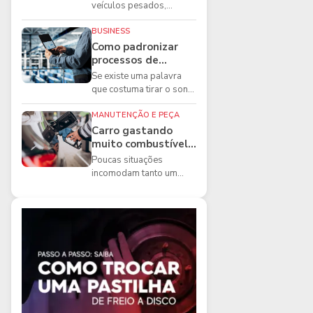
boas práticas que
veículos pesados,
todo mecânico
existem ferramentas que
precisa conhecer
fazem diferença direta na
BUSINESS
segurança e na ...
Como padronizar
processos de
manutenção de
Se existe uma palavra
frota na oficina
que costuma tirar o sono
dos gestores de
manutenção, ela é a
MANUTENÇÃO E PEÇA
imprevisibilidade...
Carro gastando
muito combustível:
5 motivos que
Poucas situações
podem aumentar o
incomodam tanto um
consumo
motorista quanto
perceber que o
combustível está
acabando mais r...