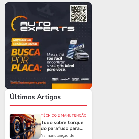
Últimos Artigos
TÉCNICO E MANUTENÇÃO
Tudo sobre torque
do parafuso para
caminhões e as
Na manutenção de