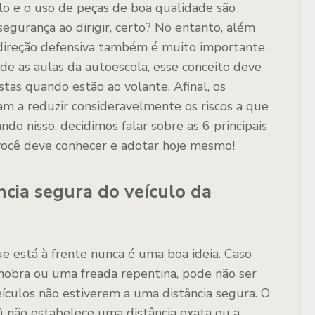
o e o uso de peças de boa qualidade são
egurança ao dirigir, certo? No entanto, além
e direção defensiva também é muito importante
sde as aulas da autoescola, esse conceito deve
tas quando estão ao volante. Afinal, os
am a reduzir consideravelmente os riscos a que
ndo nisso, decidimos falar sobre as 6 principais
 você deve conhecer e adotar hoje mesmo!
cia segura do veículo da
e está à frente nunca é uma boa ideia. Caso
anobra ou uma freada repentina, pode não ser
eículos não estiverem a uma distância segura. O
) não estabelece uma distância exata ou a