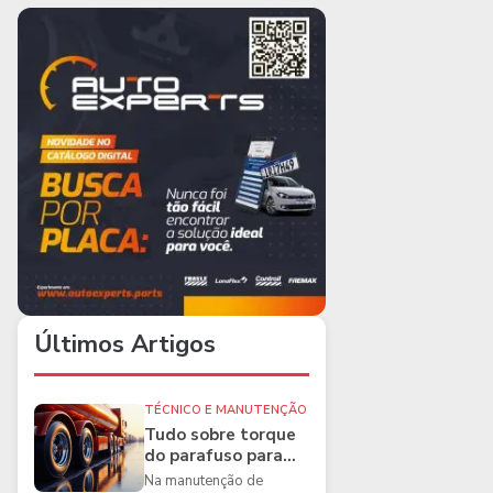
Últimos Artigos
TÉCNICO E MANUTENÇÃO
Tudo sobre torque
do parafuso para
caminhões e as
Na manutenção de