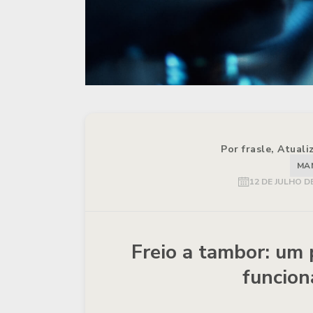
Por frasle, Atual
MA
12 DE JULHO D
Freio a tambor: um
funcion