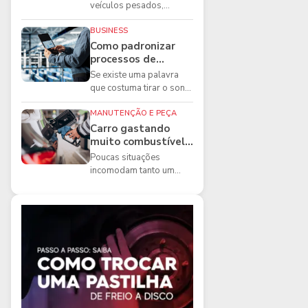
boas práticas que
veículos pesados,
todo mecânico
existem ferramentas que
precisa conhecer
fazem diferença direta na
BUSINESS
segurança e na ...
Como padronizar
processos de
manutenção de
Se existe uma palavra
frota na oficina
que costuma tirar o sono
dos gestores de
manutenção, ela é a
MANUTENÇÃO E PEÇA
imprevisibilidade...
Carro gastando
muito combustível:
5 motivos que
Poucas situações
podem aumentar o
incomodam tanto um
consumo
motorista quanto
perceber que o
combustível está
acabando mais r...