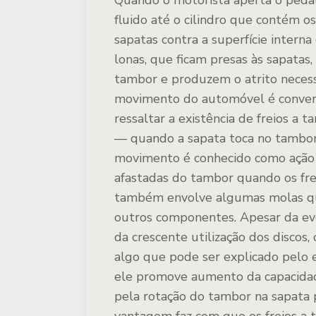
Quando o motorista aperta o pedal 
fluido até o cilindro que contém 
sapatas contra a superfície intern
lonas, que ficam presas às sapatas
tambor e produzem o atrito necessár
movimento do automóvel é convert
ressaltar a existência de freios a
— quando a sapata toca no tambor,
movimento é conhecido como ação d
afastadas do tambor quando os frei
também envolve algumas molas que
outros componentes. Apesar da e
da crescente utilização dos discos
algo que pode ser explicado pelo 
ele promove aumento da capacida
pela rotação do tambor na sapata p