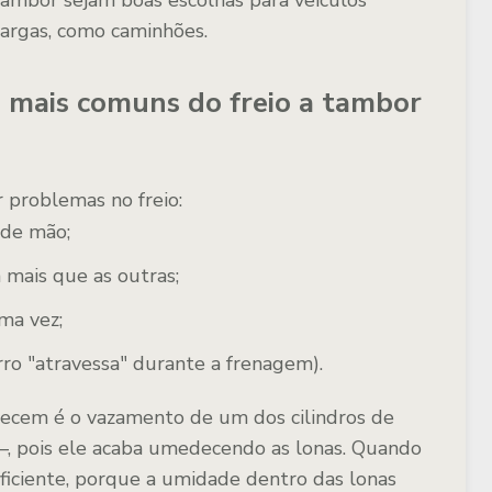
tambor sejam boas escolhas para veículos
argas, como caminhões.
 mais comuns do freio a tambor
 problemas no freio:
 de mão;
 mais que as outras;
ma vez;
arro "atravessa" durante a frenagem).
ecem é o vazamento de um dos cilindros de
—, pois ele acaba umedecendo as lonas. Quando
eficiente, porque a umidade dentro das lonas