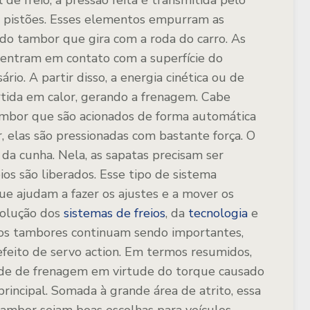
de freio, a pressão feita é transmitida pelo
os pistões. Esses elementos empurram as
a do tambor que gira com a roda do carro. As
, entram em contato com a superfície do
io. A partir disso, a energia cinética ou de
ida em calor, gerando a frenagem. Cabe
 tambor que são acionados de forma automática
 elas são pressionadas com bastante força. O
a cunha. Nela, as sapatas precisam ser
os são liberados. Esse tipo de sistema
 ajudam a fazer os ajustes e a mover os
volução dos
sistemas de freios
, da
tecnologia
e
, os tambores continuam sendo importantes,
efeito de servo action. Em termos resumidos,
de de frenagem em virtude do torque causado
rincipal. Somada à grande área de atrito, essa