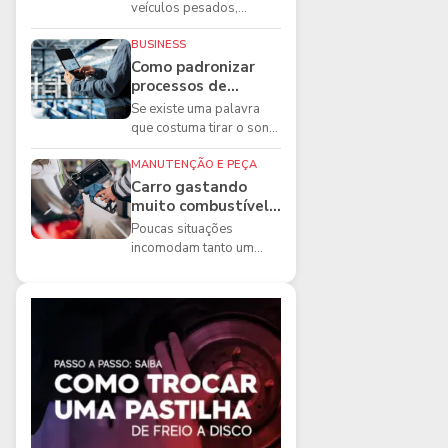
boas práticas que
veículos pesados,
todo mecânico
existem ferramentas que
precisa conhecer
fazem diferença direta na
BUSINESS
segurança e na ...
Como padronizar
processos de
manutenção de
Se existe uma palavra
frota na oficina
que costuma tirar o sono
dos gestores de
manutenção, ela é a
MANUTENÇÃO E PEÇA
imprevisibilidade...
Carro gastando
muito combustível:
5 motivos que
Poucas situações
podem aumentar o
incomodam tanto um
consumo
motorista quanto
perceber que o
combustível está
acabando mais r...