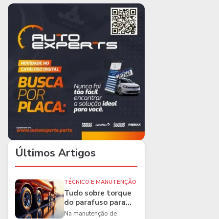
Últimos Artigos
TÉCNICO E MANUTENÇÃO
Tudo sobre torque
do parafuso para
caminhões e as
Na manutenção de