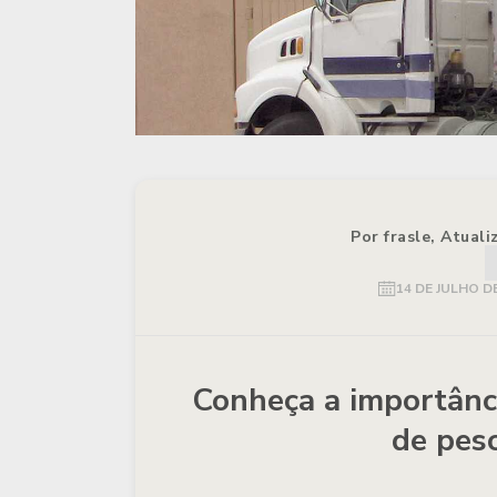
Por frasle, Atual
14 DE JULHO D
Conheça a importânci
de pes