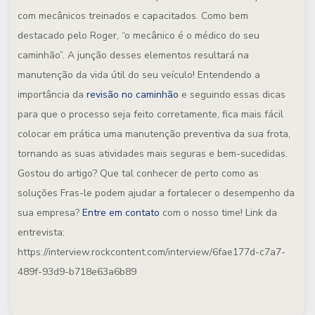
com mecânicos treinados e capacitados. Como bem
destacado pelo Roger, “o mecânico é o médico do seu
caminhão”. A junção desses elementos resultará na
manutenção da vida útil do seu veículo! Entendendo a
importância da
revisão no caminhão
e seguindo essas dicas
para que o processo seja feito corretamente, fica mais fácil
colocar em prática uma manutenção preventiva da sua frota,
tornando as suas atividades mais seguras e bem-sucedidas.
Gostou do artigo? Que tal conhecer de perto como as
soluções Fras-le podem ajudar a fortalecer o desempenho da
sua empresa?
Entre em contato
com o nosso time! Link da
entrevista:
https://interview.rockcontent.com/interview/6fae177d-c7a7-
489f-93d9-b718e63a6b89