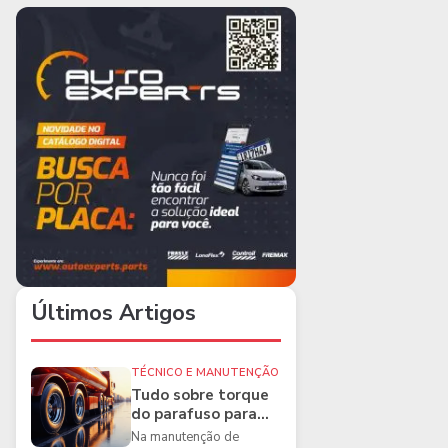
Últimos Artigos
TÉCNICO E MANUTENÇÃO
Tudo sobre torque
do parafuso para
caminhões e as
Na manutenção de