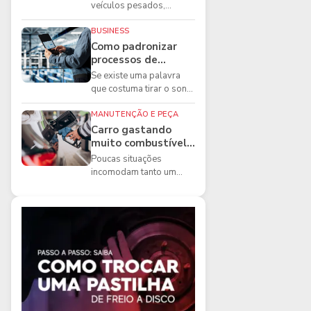
boas práticas que
veículos pesados,
todo mecânico
existem ferramentas que
precisa conhecer
fazem diferença direta na
BUSINESS
segurança e na ...
Como padronizar
processos de
manutenção de
Se existe uma palavra
frota na oficina
que costuma tirar o sono
dos gestores de
manutenção, ela é a
MANUTENÇÃO E PEÇA
imprevisibilidade...
Carro gastando
muito combustível:
5 motivos que
Poucas situações
podem aumentar o
incomodam tanto um
consumo
motorista quanto
perceber que o
combustível está
acabando mais r...