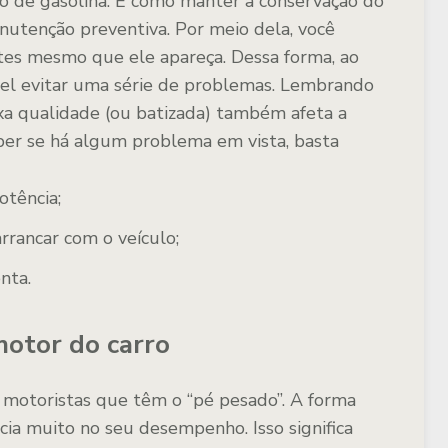
o de gasolina. E como manter a conservação do
nutenção preventiva. Por meio dela, você
tes mesmo que ele apareça. Dessa forma, ao
ível evitar uma série de problemas. Lembrando
ixa qualidade (ou batizada) também afeta a
aber se há algum problema em vista, basta
otência;
rrancar com o veículo;
nta.
motor do carro
s motoristas que têm o “pé pesado”. A forma
cia muito no seu desempenho. Isso significa