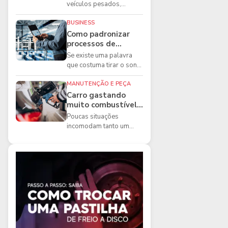
boas práticas que
veículos pesados,
todo mecânico
existem ferramentas que
precisa conhecer
fazem diferença direta na
BUSINESS
segurança e na ...
Como padronizar
processos de
manutenção de
Se existe uma palavra
frota na oficina
que costuma tirar o sono
dos gestores de
manutenção, ela é a
MANUTENÇÃO E PEÇA
imprevisibilidade...
Carro gastando
muito combustível:
5 motivos que
Poucas situações
podem aumentar o
incomodam tanto um
consumo
motorista quanto
perceber que o
combustível está
acabando mais r...