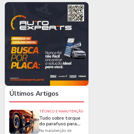
Últimos Artigos
TÉCNICO E MANUTENÇÃO
Tudo sobre torque
do parafuso para
caminhões e as
Na manutenção de