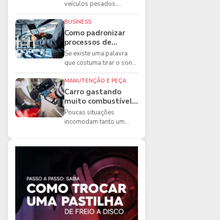
boas práticas que
veículos pesados,
todo mecânico
existem ferramentas que
precisa conhecer
fazem diferença direta na
BUSINESS
segurança e na ...
Como padronizar
processos de
manutenção de
Se existe uma palavra
frota na oficina
que costuma tirar o sono
dos gestores de
manutenção, ela é a
MANUTENÇÃO E PEÇA
imprevisibilidade...
Carro gastando
muito combustível:
5 motivos que
Poucas situações
podem aumentar o
incomodam tanto um
consumo
motorista quanto
perceber que o
combustível está
acabando mais r...