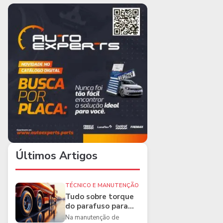
Últimos Artigos
TÉCNICO E MANUTENÇÃO
Tudo sobre torque
do parafuso para
caminhões e as
Na manutenção de