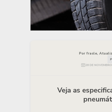
Por frasle, Atual
P
28 DE NOVEMBRO 
Veja as especifi
pneumáti