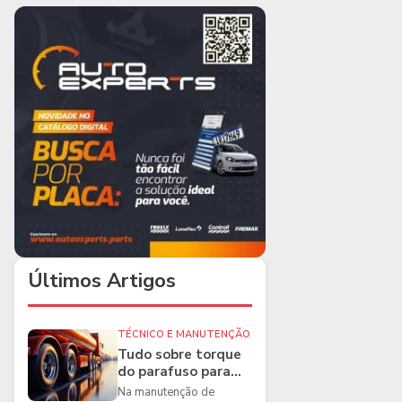
Últimos Artigos
TÉCNICO E MANUTENÇÃO
Tudo sobre torque
do parafuso para
caminhões e as
Na manutenção de