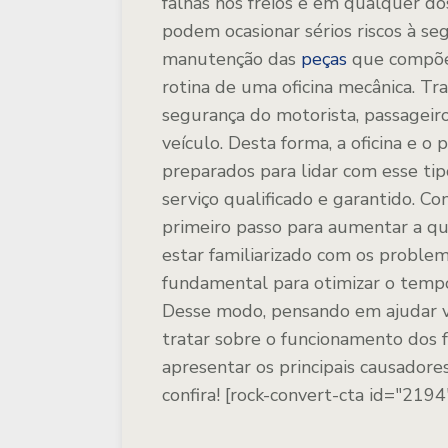
falhas nos freios e em qualquer d
podem ocasionar sérios riscos à se
manutenção das
peças
que compõem
rotina de uma oficina mecânica. Tr
segurança do motorista, passageir
veículo. Desta forma, a oficina e 
preparados para lidar com esse tip
serviço qualificado e garantido. Co
primeiro passo para aumentar a qua
estar familiarizado com os proble
fundamental para otimizar o tempo 
Desse modo, pensando em ajudar v
tratar sobre o funcionamento dos f
apresentar os principais causadores
confira!
[rock-convert-cta id="2194