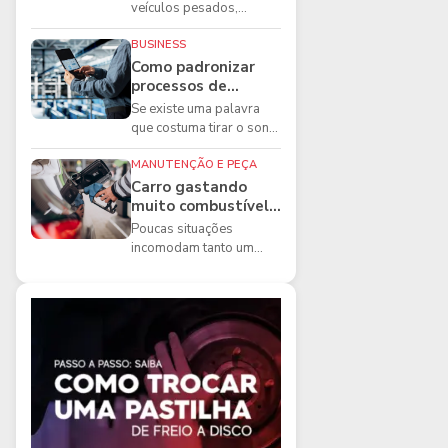
boas práticas que
veículos pesados,
todo mecânico
existem ferramentas que
precisa conhecer
fazem diferença direta na
BUSINESS
segurança e na ...
Como padronizar
processos de
manutenção de
Se existe uma palavra
frota na oficina
que costuma tirar o sono
dos gestores de
manutenção, ela é a
MANUTENÇÃO E PEÇA
imprevisibilidade...
Carro gastando
muito combustível:
5 motivos que
Poucas situações
podem aumentar o
incomodam tanto um
consumo
motorista quanto
perceber que o
combustível está
acabando mais r...