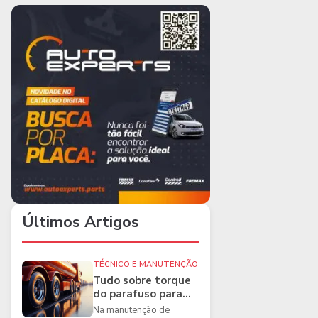
Últimos Artigos
TÉCNICO E MANUTENÇÃO
Tudo sobre torque
do parafuso para
caminhões e as
Na manutenção de