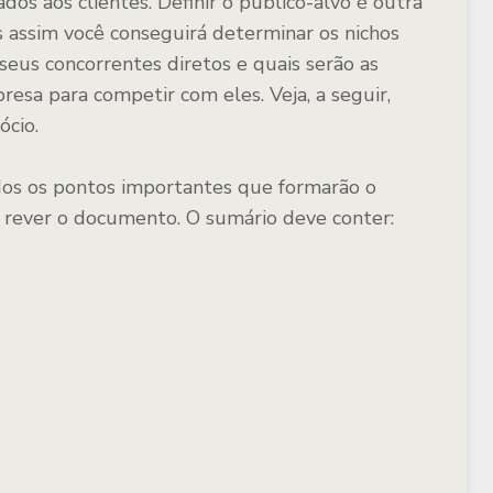
dos aos clientes. Definir o público-alvo é outra
s assim você conseguirá determinar os nichos
eus concorrentes diretos e quais serão as
resa para competir com eles. Veja, a seguir,
ócio.
odos os pontos importantes que formarão o
de rever o documento. O sumário deve conter: