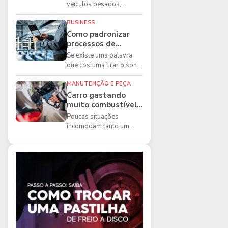
boas práticas que
veículos pesados,
todo mecânico
existem ferramentas que
precisa conhecer
fazem diferença direta na
BUSINESS
segurança e na ...
Como padronizar
processos de
manutenção de
Se existe uma palavra
frota na oficina
que costuma tirar o sono
dos gestores de
manutenção, ela é a
MANUTENÇÃO E PEÇA
imprevisibilidade...
Carro gastando
muito combustível:
5 motivos que
Poucas situações
podem aumentar o
incomodam tanto um
consumo
motorista quanto
perceber que o
combustível está
acabando mais r...