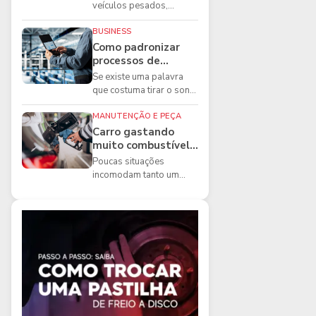
boas práticas que
veículos pesados,
todo mecânico
existem ferramentas que
precisa conhecer
fazem diferença direta na
BUSINESS
segurança e na ...
Como padronizar
processos de
manutenção de
Se existe uma palavra
frota na oficina
que costuma tirar o sono
dos gestores de
manutenção, ela é a
MANUTENÇÃO E PEÇA
imprevisibilidade...
Carro gastando
muito combustível:
5 motivos que
Poucas situações
podem aumentar o
incomodam tanto um
consumo
motorista quanto
perceber que o
combustível está
acabando mais r...