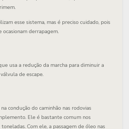
primem.
izam esse sistema, mas é preciso cuidado, pois
ue ocasionam derrapagem.
que usa a redução da marcha para diminuir a
 válvula de escape.
 na condução do caminhão nas rodovias
complemento. Ele é bastante comum nos
 toneladas. Com ele, a passagem de óleo nas