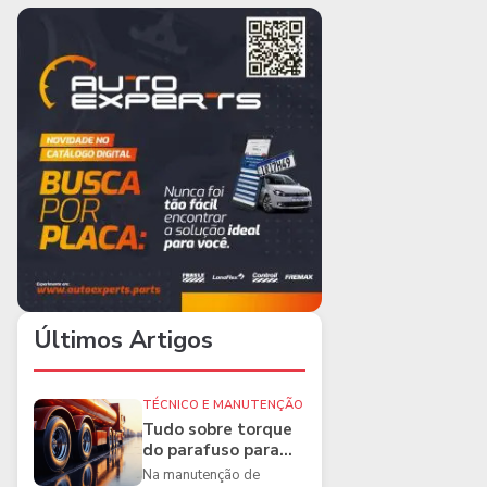
Últimos Artigos
TÉCNICO E MANUTENÇÃO
Tudo sobre torque
do parafuso para
caminhões e as
Na manutenção de