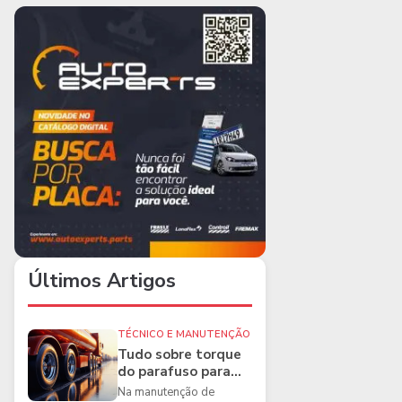
Últimos Artigos
TÉCNICO E MANUTENÇÃO
Tudo sobre torque
do parafuso para
caminhões e as
Na manutenção de