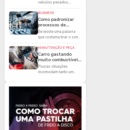
boas práticas que
veículos pesados,
todo mecânico
existem ferramentas que
precisa conhecer
fazem diferença direta na
BUSINESS
segurança e na ...
Como padronizar
processos de
manutenção de
Se existe uma palavra
frota na oficina
que costuma tirar o sono
dos gestores de
manutenção, ela é a
MANUTENÇÃO E PEÇA
imprevisibilidade...
Carro gastando
muito combustível:
5 motivos que
Poucas situações
podem aumentar o
incomodam tanto um
consumo
motorista quanto
perceber que o
combustível está
acabando mais r...