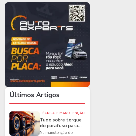
Últimos Artigos
TÉCNICO E MANUTENÇÃO
Tudo sobre torque
do parafuso para
caminhões e as
Na manutenção de