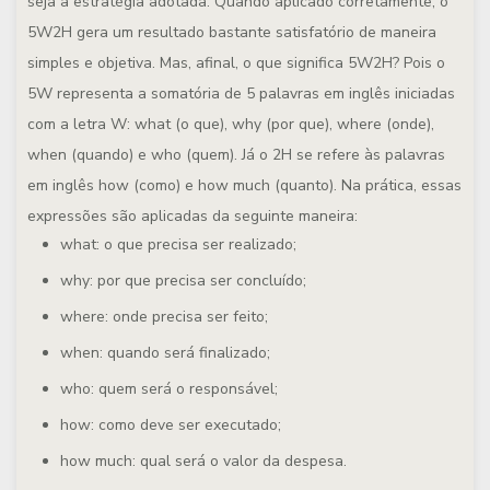
seja a estratégia adotada. Quando aplicado corretamente, o
5W2H gera um resultado bastante satisfatório de maneira
simples e objetiva. Mas, afinal, o que significa 5W2H? Pois o
5W representa a somatória de 5 palavras em inglês iniciadas
com a letra W: what (o que), why (por que), where (onde),
when (quando) e who (quem). Já o 2H se refere às palavras
em inglês how (como) e how much (quanto). Na prática, essas
expressões são aplicadas da seguinte maneira:
what: o que precisa ser realizado;
why: por que precisa ser concluído;
where: onde precisa ser feito;
when: quando será finalizado;
who: quem será o responsável;
how: como deve ser executado;
how much: qual será o valor da despesa.