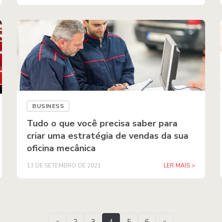
BUSINESS
Tudo o que você precisa saber para
criar uma estratégia de vendas da sua
oficina mecânica
13 DE SETEMBRO DE 2021
LER MAIS >
«
2
3
4
5
6
»